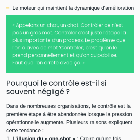
Le moteur qui maintient la dynamique d’amélioration
« Appelons un chat, un chat. Contrôler ce n’est
pas un gros mot. Contrôler c’est juste l’étape la
plus importante d’un process. Le problème que
l’on a avec ce mot ‘Contrôler’, c’est qu’on le
prend personnellement et qu’on culpabilise.
Faut que l’on arrête avec ça. »
Pourquoi le contrôle est-il si
souvent négligé ?
Dans de nombreuses organisations, le contrôle est la
première étape à être abandonnée lorsque la pression
opérationnelle augmente. Plusieurs raisons expliquent
cette tendance :
L’illusion du « one-shot »
: Croire qu’une fois