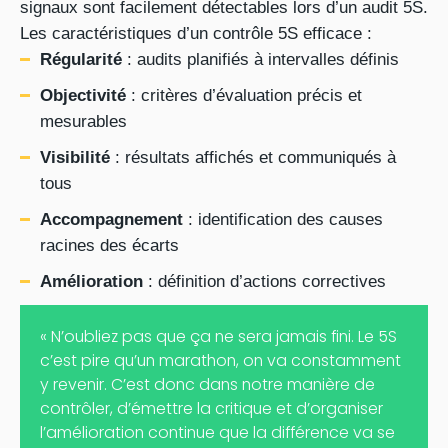
signaux sont facilement détectables lors d’un audit 5S.
Les caractéristiques d’un contrôle 5S efficace :
Régularité
: audits planifiés à intervalles définis
Objectivité
: critères d’évaluation précis et
mesurables
Visibilité
: résultats affichés et communiqués à
tous
Accompagnement
: identification des causes
racines des écarts
Amélioration
: définition d’actions correctives
« N’oubliez pas que ça ne sera jamais fini. Le 5S
c’est pire qu’un marathon, on va constamment
y revenir. C’est donc dans notre manière de
contrôler, d’émettre la critique et d’organiser
l’amélioration continue que la différence va se