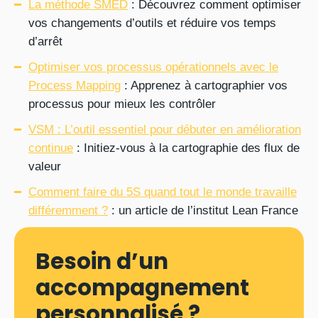
La méthode SMED
: Découvrez comment optimiser
vos changements d’outils et réduire vos temps
d’arrêt
Optimiser vos processus opérationnels avec le
Process Mapping
: Apprenez à cartographier vos
processus pour mieux les contrôler
VSM : L’outil essentiel pour débuter en amélioration
continue
: Initiez-vous à la cartographie des flux de
valeur
Comment faire du 5S quand tout le monde travaille
différemment ?
: un article de l’institut Lean France
Besoin d’un
accompagnement
personnalisé ?