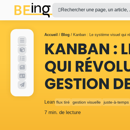
Rechercher une page, un article, .
Accueil
/
Blog
/
Kanban : Le système visuel qui ré
KANBAN : L
QUI RÉVOL
GESTION D
Lean
flux tiré
gestion visuelle
juste-à-temps
7 min. de lecture