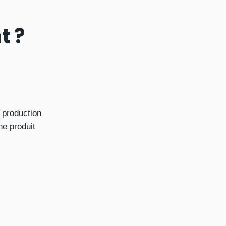
t ?
e production
ne produit