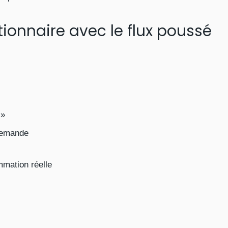
tionnaire avec le flux poussé
 »
 demande
mation réelle