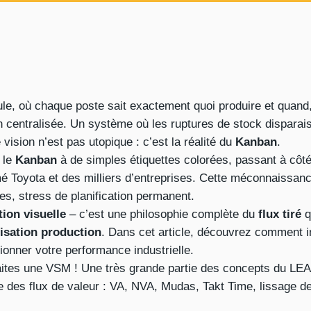
ule, où chaque poste sait exactement quoi produire et quand
on centralisée. Un système où les ruptures de stock disparais
vision n’est pas utopique : c’est la réalité du
Kanban
.
 le
Kanban
à de simples étiquettes colorées, passant à côté
mé Toyota et des milliers d’entreprises. Cette méconnaissan
es, stress de planification permanent.
tion visuelle
– c’est une philosophie complète du
flux tiré
q
isation production
. Dans cet article, découvrez comment 
ionner votre performance industrielle.
aites une VSM ! Une très grande partie des concepts du LE
e des flux de valeur : VA, NVA, Mudas, Takt Time, lissage d