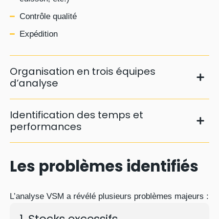
Contrôle qualité
Expédition
Organisation en trois équipes
d’analyse
Identification des temps et
performances
Équipe « Valeur Ajoutée »
Les problèmes identifiés
Équipe « Stock/Encours »
L’analyse VSM a révélé plusieurs problèmes majeurs :
Équipe « Gestion de production/ERP »