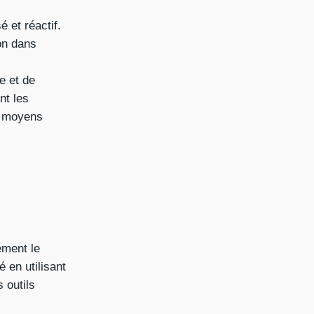
 et réactif.
ion dans
e et de
nt les
es moyens
ement le
 en utilisant
 outils