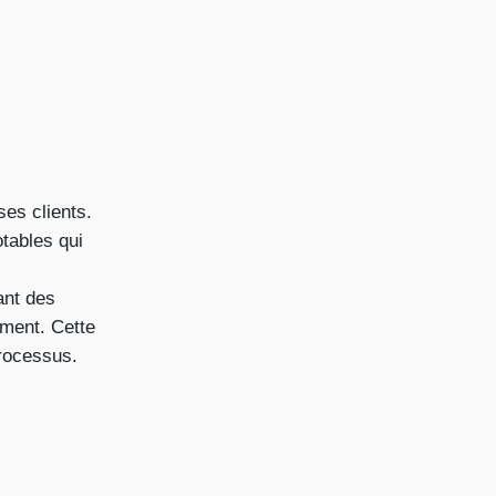
es clients.
otables qui
ant des
ment. Cette
processus.