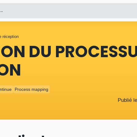
..
e réception
ION DU PROCESS
ION
ntinue
Process mapping
Publié l