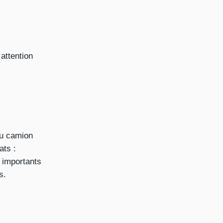
attention
du camion
ats :
e importants
s.