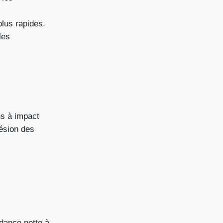
lus rapides.
les
ns à impact
hésion des
dance nette à