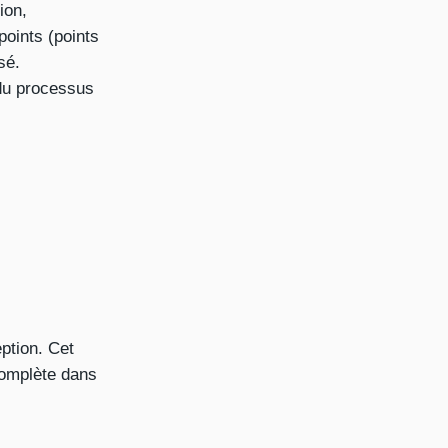
ion,
points (points
sé.
 du processus
ption. Cet
complète dans