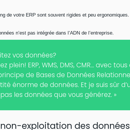
ting de votre ERP sont souvent rigides et peu ergonomiques.
onnées n’est pas intégrée dans l’ADN de l’entreprise.
oitez vos données?
ez plein! ERP, WMS, DMS, CMR… avec tous
le principe de Bases de Données Relationnel
ité énorme de données. Et je suis sûr d’
z pas les données que vous générez. »
 non-exploitation des données