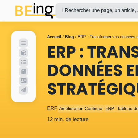
Rechercher une page, un article, .
Accueil
/
Blog
/
ERP : Transformer vos données e
ERP : TRA
DONNÉES E
STRATÉGIQ
ERP
Amélioration Continue
ERP
Tableau d
12 min. de lecture