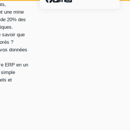
ts,
nt une mine
ns de 20% des
iques.
 savoir que
norés ?
e vos données
tre ERP en un
 simple
els et