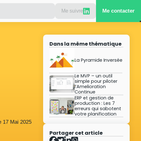
Me contacter
Me suivre
Dans la même thématique
La Pyramide Inversée
Le MVP – un outil
simple pour piloter
l’Amelioration
Continue
ERP et gestion de
production : Les 7
erreurs qui sabotent
votre planification
le
17
Mai
2025
Partager cet article