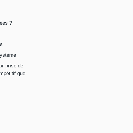
nées ?
fs
 système
ur prise de
mpétitif que