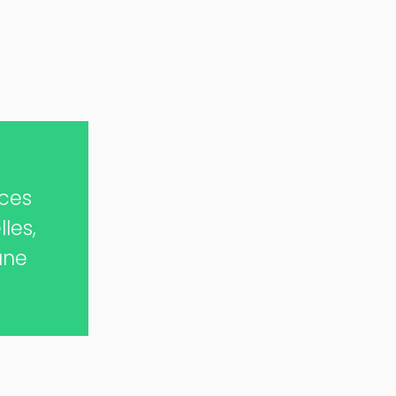
 ces
les,
une