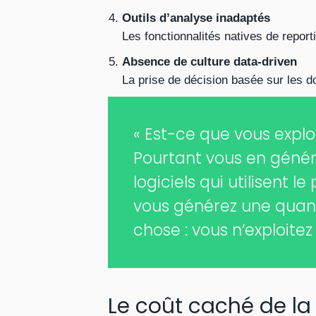
Outils d’analyse inadaptés
Les fonctionnalités natives de repor
Absence de culture data-driven
La prise de décision basée sur les d
« Est-ce que vous expl
Pourtant vous en génér
logiciels qui utilisent 
vous générez une quant
chose : vous n’exploite
Le coût caché de la